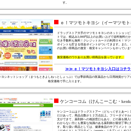
す。
ｅ！マツモトキヨシ（イーマツモト
ドラッグストア大手のマツモトキヨシのネットショッピ
トでは、税込み3,000円以上のお買い上げで送料無料だ
引き手数料も無料！クレジットカードの利用ＯＫ！マツ
ポイントも貯まる現金ポイントがついてきます。また、
のお買い得商品の激安・格安キャンペーンもやっていま
激安価格のワケありお買い得商品を扱っています。
≫≫ ｅ！マツモトキヨシ入口はコチラ
キヨシネットショップ（まつもときよしねっとしょっぷ）では季節商品の医薬品から日用雑貨がリア
格安価格で手に入ります。
ケンコーコム（けんこーこむ・kenko
ケンコーコムはドラッグストアー（どらっぐすとあー）
だけあって、商品点数が１２万点以上。フリーダイヤル
文ができて、薬剤師への相談窓口もあり、どの薬を購入
わからない方にも豊富な知識のある薬剤師が親切丁寧に
す。取り扱い商品としては、健康食品のサプリメント（supl
ぷりめんと）とプロテイン（protein・ぷろていん）や