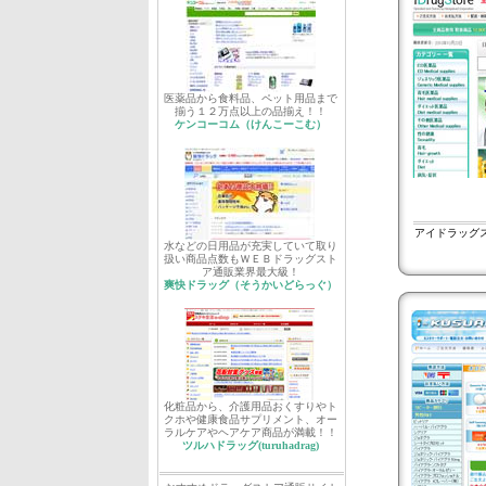
医薬品から食料品、ペット用品まで
揃う１２万点以上の品揃え！！
ケンコーコム（けんこーこむ）
アイドラッグス
水などの日用品が充実していて取り
扱い商品点数もＷＥＢドラッグスト
ア通販業界最大級！
爽快ドラッグ（そうかいどらっぐ）
化粧品から、介護用品おくすりやト
クホや健康食品サプリメント、オー
ラルケアやヘアケア商品が満載！！
ツルハドラッグ(turuhadrag)