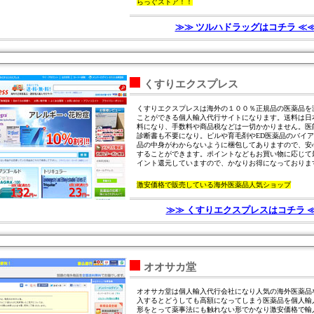
らっぐストア！！
≫≫ ツルハドラッグはコチラ ≪
くすりエクスプレス
くすりエクスプレスは海外の１００％正規品の医薬品を
ことができる個人輸入代行サイトになります。送料は日
料になり、手数料や商品税などは一切かかりません。医
診断書も不要になり。ピルや育毛剤やED医薬品のバイ
品の中身がわからないように梱包してありますので、安
することができます。ポイントなどもお買い物に応じて
イント還元していますので、かなりお得になっておりま
激安価格で販売している海外医薬品人気ショップ
≫≫ くすりエクスプレスはコチラ 
オオサカ堂
オオサカ堂は個人輸入代行会社になり人気の海外医薬品
入するとどうしても高額になってしまう医薬品を個人輸
形をとって薬事法にも触れない形でかなり激安価格で輸