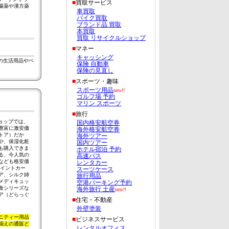
腸薬や漢方薬
の生活用品やペ
ンショップでは、
豊富に激安価
トア）だか
や、保湿化粧
も購入できま
る、今人気の
なども格安価
ポイントカー
ア、シルク姉
メディキュッ
食シリーズな
ア（どらっぐ
ニティー用品
揃えの通販ど