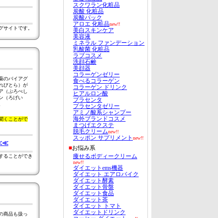
ングサイトです。
薬のバイアグ
れびとら）が
ア（ぷろぺし
ン（ろげい
。
聞くことがで
≪≪
入することができ
の商品も扱っ