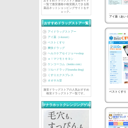
おすすめドラッグストア通販サイト
一覧で激安価格や格安購入できる医
薬品ネットショッピングサイトをチ
ェック。
アイ薬（あいく
おすすめドラッグストア一覧
アイドラッグストアー
アイ薬（i-kusuri）
ベストくすり
爽快ドラッグ
ヘルスケアセイジョーe-shop
ｅ！マツモトキヨシ
ケンコーコム（kenko.com）
ツルハドラッグ(tsuruha drug)
くすりエクスプレス
オオサカ堂
激安ドラッグストアの人気おすすめ
ベストくすり（
格安ドラッグストア一覧です。
マナラホットクレンジングゲル