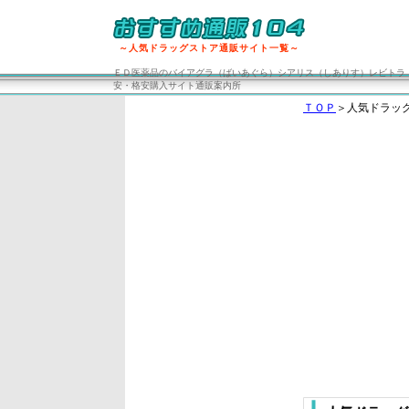
～人気ドラッグストア通販サイト一覧～
ＥＤ医薬品のバイアグラ（ばいあぐら）シアリス（しありす）レビトラ
安・格安購入サイト通販案内所
ＴＯＰ
＞人気ドラッ