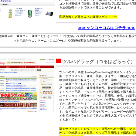
コンを格安価格で販売。激安の医薬品では風邪薬から胃
を通信販売ネットで購入することができます。
商品点数１２万点以上の健康メガストアー
≫≫ ケンコーコムはコチラ ≪≪
（健康.com・健康コム・健康こむ）はメガストアだけあって激安の医薬品だけでなく食料品から格安
ット用品からコンドーム（こんどーむ）や避妊検査薬も多数取り扱っています。
ツルハドラッグ（つるはどらっぐ）
ツルハのステキ生活e-shopのturuhadrug公式オンライ
薬、サプリメント、健康、美容、ダイエット用品などを
格や格安販売で取りそろえています。薬局（ドラッグス
ら、健康に良いものはもちろんの事、花粉症対策グッズ
品、無添加化粧品、健康補助食品、特定保健用食品など
す！ベビー用品、マタニティ用品も激安価格で購入出来
ネットショップ通販サイトです。日用品、食品、お菓子
格でラインナップ!ツルハグループ全店舗で使用できる
ドがご利用いただけて、大人気のパナソニックのナノケ
さんご愛用のべっぴん肌を作る美肌石鹸、ロクシタン、
ト、ダイエット食品パステルゼリー、キューピーの離乳
ど全て格安価格でまとめて購入出来る人気ドラッグスト
すとあ）です。
薬やサプリメントやダイエット製品やベビー用品・マタ
から、化粧品コスメ製品、キッズ子供用品まで幅広い品