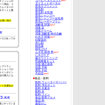
ティッシュや
ーツ用品、コ
ウォーターの
ネデットと重
なお買い得の
≪
トだけあってか
ップドラッ
トショップが
ァインポイン
品の購入にも
ント共通化が
ラ ≪≪
繁にやっていま