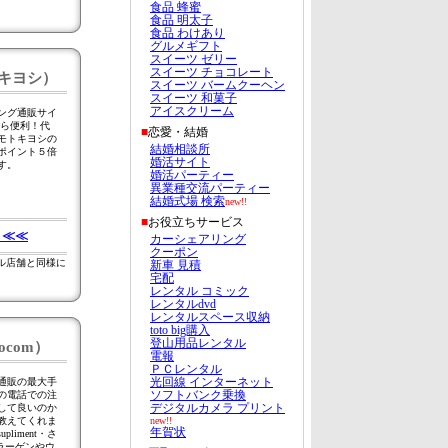
キヨシ）
ング通販サイ
から便利！代
モトキヨシの
ポイント５倍
す。
 ≪≪
ル店舗と同様に
com）
通販の最大手
の電話での注
して良いのか
教えてくれま
iment・さ
コラーゲンやウ