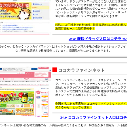
ています。ドラッグストアーが近くにない人には便利な
トイレットペーパーも激安購入できたり、日用品、スポ
スメの他に人気の海外洗剤のダウニーから海外ミネラル
コントレックス・クリスタルガイザー・ペリエ・サンベ
量が重い物も
爽快ドラッグ
で簡単に購入できます。
税込3,150円以上で送料無料、取扱商品約50,000点お得
激安特売セールも随時開催中！
≫≫ 爽快ドラッグ入口はコチラ ≪
（そうかいどらっぐ・ソウカイドラッグ）はネットショッピング最大手級の通販ネットショップサイ
なり豊富な品揃えで格安販売しています。日用品がとにかく多くあります。
ココカラファインネット
ココカラファインネットはドラッグストアチェーン、ジ
グ、セイジョー、ドラッグセガミなどを含む大手のネッ
集結したドラッグストア通信販売ショップ！ココカラフ
トシステムで次回の医薬品から日用雑貨や食料品や化粧
ポイントがたまるポイントシステム導入。
全国各地にある実店舗とココカラファインネットとポイ
できるから、とっても便利。
≫≫ ココカラファインネット入口はコチ
インネットはお買い得な格安価格のセール商品が盛りだくさんにあり、特売品が多く限定セールも頻