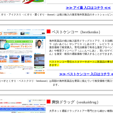
≫≫ アイ薬 入口はコチラ ≪≪
すり・アイクスリ・iくすり・愛くすり・ikusuri）は個人輸入の激安海外医薬品のネットショッピ
ベストケンコー（bestkenko）
海外医薬品の個人輸入販売ドラッグストアで、ＥＤ治療
ラ（ばいあぐら）やシアリス（しありす）、レビトラ（
激安価格で格安購入。育毛治療薬で有名な激安プロペシ
あ）や格安フィンペシア（ふぃんぺしあ）、安いロゲイ
ん）を激安・格安の通販価格で購入することができます
ベストケンコー専任カスタマーサポートに医薬品の事を
きます。
≫≫ ベストケンコー 入口はコチラ 
べすとくすり・ベストクスリ・bestkusuri）は高額の海外医薬品を豊富に揃えていて格安価格で購
ます。
爽快ドラッグ（soukaidrug）
大手ネット通販ドラッグストアー専門だから細かい種類