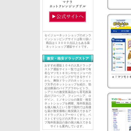
セイジョーネットショップのオンラ
インショッピングサイトは取り扱い
商品は１３０００点以上もある薬
ネットショップ通販サイトです。
激安・格安ドラッグストア
おすすめ通販１０４の人気ドラッグ
ストア通販サイト一覧では日本で有
名なマツモトキヨシやセイジョーの
ネットショッピングができるサイト
ｅ！マツモト
から、爽快ドラッグのネットショッ
プ大手のネットショップを紹介。勃
起治療薬のバイアグラやレビトラ、
シアリスの激安医薬品から育毛医薬
品のプロペシア、フィンペシア、ロ
ゲイン、ミノキシジルの激安・格安
ネットショップを網羅、海外医薬品
を個人輸入という形で国内では高価
な薬が激安価格に格安購入できるア
イドラッグストアーやＩくすり、ベ
ストくすりなどの大手ネットショッ
プ海外医薬品の薬の個人輸入できる
サイトも案内しています。