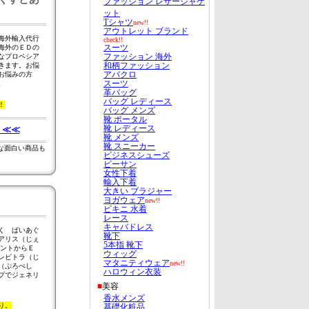
海外輸入代行
海外のＥＤの
なプロペシア
きます。お悩
お悩みの方
。
！
 ≪≪
んな面白い商品も
く ばいあぐ
アリス（じぇ
メントからＥ
レビトラ（じ
（ぷろぺし
プでジェネリ
り。