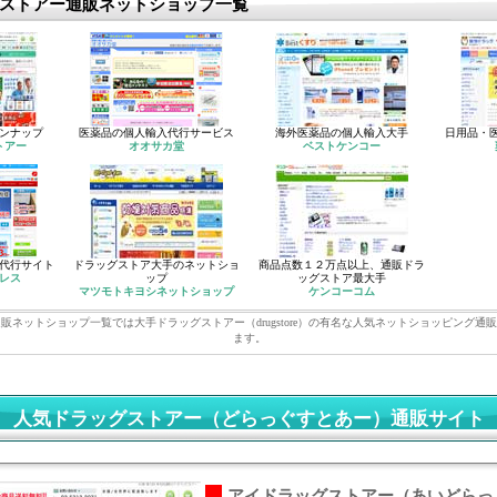
ストアー通販ネットショップ一覧
ンナップ
医薬品の個人輸入代行サービス
海外医薬品の個人輸入大手
日用品・
トアー
オオサカ堂
ベストケンコー
代行サイト
ドラッグストア大手のネットショ
商品点数１２万点以上、通販ドラ
レス
ップ
ッグストア最大手
マツモトキヨシネットショップ
ケンコーコム
販ネットショップ一覧では大手ドラッグストアー（drugstore）の有名な人気ネットショッピング通
ます。
人気ドラッグストアー（どらっぐすとあー）通販サイト
アイドラッグストアー（あいどらっ