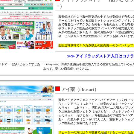
ー）
激安価格でかなり海外医薬品の中でも格安価格で有名な
サービスを行っている通販ネットショッピングサイト。
薬で有名なバイアグラから発毛・育毛の薬としても有名
やジェネリック医薬品の激安フィンペシアを格安購入で
み系の医薬品が多くあり、髪のお悩みやＥＤ勃起治療で
や、ピルやカンジタや女性用バイアグラも扱っています
全国送料無料で１０万点以上の国内随一のラインナップ
≫≫ アイドラッグストア入口はコチラ
トアー（あいどらっぐすとあー・idrugstore）の海外医薬品を激安購入できる豊富な品揃えでいろ
あって、楽しい商品盛りだくさん。
アイ薬（i-kusuri）
激安バイアグラジェネリック・バイアグラ（じぇねりっ
ら）、シアリス（しありす）、格安のジェネリック・シ
ねりっく しありす）、 男性の見方ペニス増大サプリ
Ｄ治療薬の激安レビトラ（れびとら）、ジェネリック・
ぇねりっく れびとら）、育毛医薬品のプ格安ロペシア
あ）、高麗人参（こうらいにんじん）通販ネットショッ
ック医薬品が豊富にあります。
リピーターの方には５％増量でお届けするサービスもあ