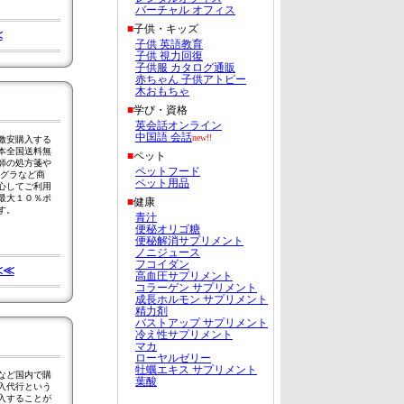
≪
激安購入する
本全国送料無
師の処方箋や
アグラなど商
心してご利用
最大１０％ポ
す。
≪≪
など国内で購
入代行という
入することが